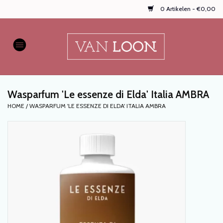
0 Artikelen - €0,00
Home
AUTOPARFUMS
Wasparfum 'Le essenze di Elda' Italia AMBRA
NIEUW
HOME
/
WASPARFUM 'LE ESSENZE DI ELDA' ITALIA AMBRA
Onze populaire
WASPARFUMS
HANDZEPEN, TEXTIELSPRAYS,
enz...
KOOPJES