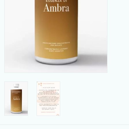
SCHOENENDROGER *nieuw*
Merken