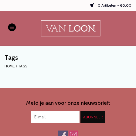
0 Artikelen - €0,00
Home
AUTOPARFUMS
Tags
NIEUW
HOME
/
TAGS
Onze populaire
WASPARFUMS
Meld je aan voor onze nieuwsbrief:
HANDZEPEN, TEXTIELSPRAYS,
enz...
ABONNEER
KOOPJES