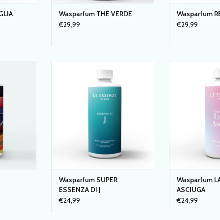
GLIA
Wasparfum THE VERDE
Wasparfum R
€29,99
€29,99
van 'Le
WASPARFUM SUPER ESSENZA DI J
WASPARFUM L
Italia
van 'Le essenze di Elda' Italia
van 'Le essenze
NKELWAGEN
TOEVOEGEN AAN WINKELWAGEN
TOEVOEGEN AA
T
Wasparfum SUPER
Wasparfum L
ESSENZA DI J
ASCIUGA
€24,99
€24,99