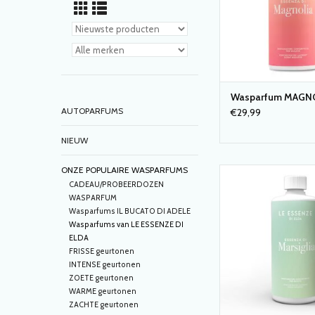
Wasparfum MAGN
AUTOPARFUMS
€29,99
NIEUW
ONZE POPULAIRE WASPARFUMS
WASPARFUM MARSIGLI
CADEAU/PROBEERDOZEN
essenze di Elda' 
WASPARFUM
TOEVOEGEN AAN WI
Wasparfums IL BUCATO DI ADELE
Wasparfums van LE ESSENZE DI
ELDA
FRISSE geurtonen
INTENSE geurtonen
ZOETE geurtonen
WARME geurtonen
ZACHTE geurtonen