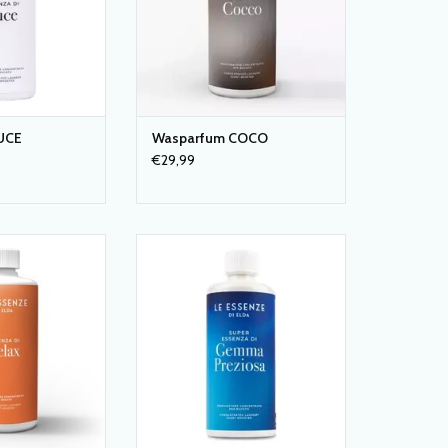
UCE
Wasparfum COCO
€29,99
elax van 'Le
WASPARFUM GEMMA PREZIOSA
Elda' Italia
van 'Le essenze di Elda' Italia
N WINKELWAGEN
TOEVOEGEN AAN WINKELWAGEN