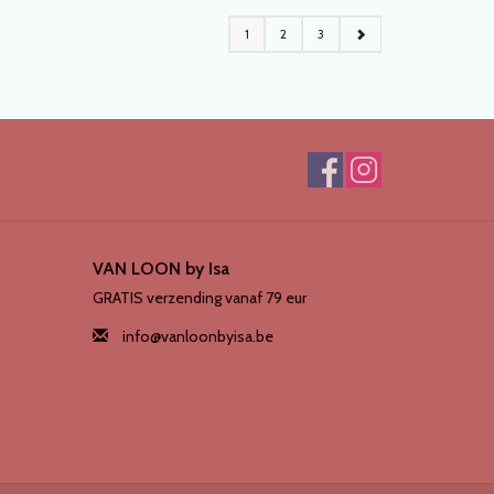
1
2
3
VAN LOON by Isa
GRATIS verzending vanaf 79 eur
info@vanloonbyisa.be