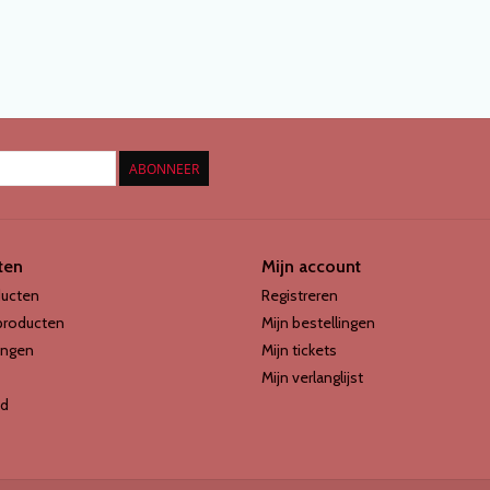
ABONNEER
ten
Mijn account
ducten
Registreren
producten
Mijn bestellingen
ingen
Mijn tickets
Mijn verlanglijst
d