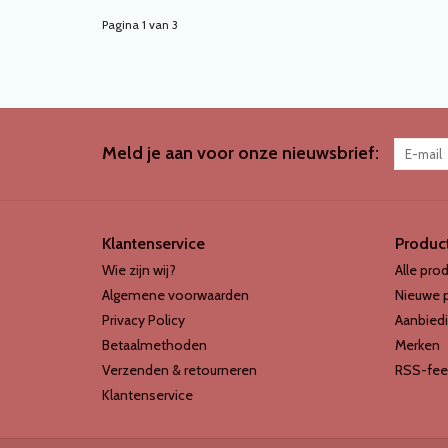
Pagina 1 van 3
Meld je aan voor onze nieuwsbrief:
Klantenservice
Produc
Wie zijn wij?
Alle pro
Algemene voorwaarden
Nieuwe 
Privacy Policy
Aanbied
Betaalmethoden
Merken
Verzenden & retourneren
RSS-fee
Klantenservice