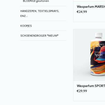
BLOEMIGE geurtonen
Wasparfum MARSI
HANDZEPEN, TEXTIELSPRAYS,
€24,99
ENZ...
KOOPJES
WASPARFUM SPORT 
SCHOENENDROGER *NIEUW*
essenze di Elda' 
TOEVOEGEN AAN WI
Wasparfum SPOR
€29,99