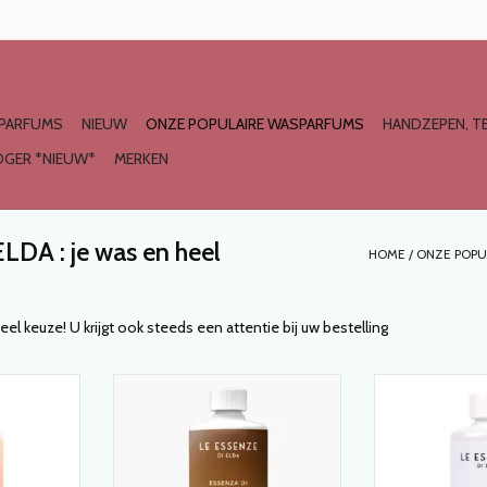
PARFUMS
NIEUW
ONZE POPULAIRE WASPARFUMS
HANDZEPEN, TE
GER *NIEUW*
MERKEN
DA : je was en heel
HOME
/
ONZE POPU
 keuze! U krijgt ook steeds een attentie bij uw bestelling
A van 'Le
WASPARFUM AMBRA van 'Le
WASPARFUM 
Italia
essenze di Elda' Italia
essenze di 
NKELWAGEN
TOEVOEGEN AAN WINKELWAGEN
TOEVOEGEN AA