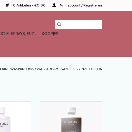
0 Artikelen - €0,00
Mijn account / Registreren
XTIELSPRAYS, ENZ...
KOOPJES
LAIRE WASPARFUMS
/
WASPARFUMS VAN LE ESSENZE DI ELDA
LUCE van 'Le
WASPARFUM COCO van 'Le
Elda' Italia
essenze di Elda' Italia
N WINKELWAGEN
TOEVOEGEN AAN WINKELWAGEN