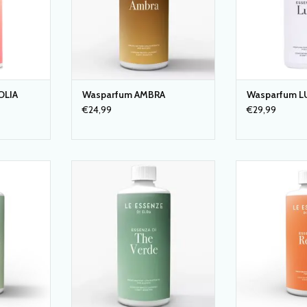
OLIA
Wasparfum AMBRA
Wasparfum L
€24,99
€29,99
A van 'Le
WASPARFUM THE VERDE van 'Le
WASPARFUM R
Italia
essenze di Elda' Italia
essenze di 
NKELWAGEN
TOEVOEGEN AAN WINKELWAGEN
TOEVOEGEN AA