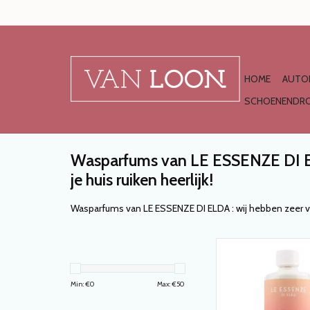
HOME
AUTO
SCHOENENDRO
Wasparfums van LE ESSENZE DI EL
je huis ruiken heerlijk!
Wasparfums van LE ESSENZE DI ELDA : wij hebben zeer veel
WASPARFUM MAGNOLI
essenze di Elda' 
TOEVOEGEN AAN WI
Min: €
0
Max: €
50