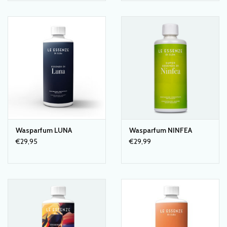
lekker schoon wordt.
Wasparfum
zorgt voor de "finishing touch"!
Doe mimimaal 5ml
wasparfum
(per volle wastrommel) in het kleine
spoelbakje ernaast waardoor de parfum volledig wordt opgenomen
tijdens de laatste spoeling. Te gebruiken met of zonder
wasverzachter.
Met een grote verpakking kan je tot 100 keer wassen!
Wasparfum LUNA
Wasparfum NINFEA
€29,95
€29,99