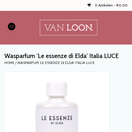
0 Artikelen - €0,00
Home
AUTOPARFUMS
Wasparfum 'Le essenze di Elda' Italia LUCE
NIEUW
HOME
/
WASPARFUM 'LE ESSENZE DI ELDA' ITALIA LUCE
Onze populaire
WASPARFUMS
HANDZEPEN, TEXTIELSPRAYS,
enz...
KOOPJES