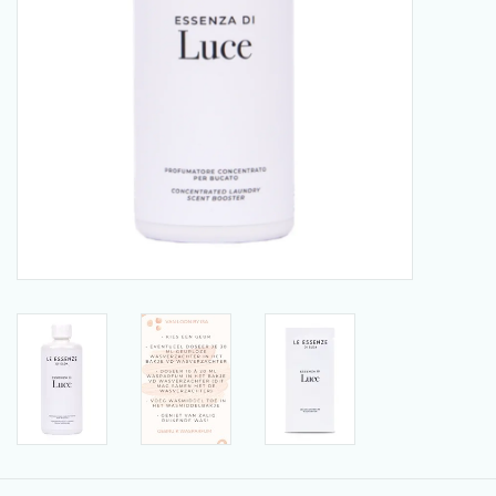
SCHOENENDROGER *nieuw*
Merken