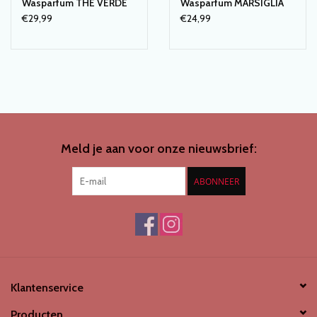
Wasparfum THE VERDE
Wasparfum MARSIGLIA
€29,99
€24,99
Meld je aan voor onze nieuwsbrief:
ABONNEER
Klantenservice
Producten