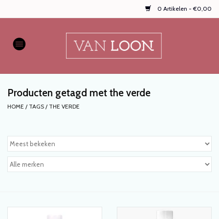
0 Artikelen - €0,00
Home
AUTOPARFUMS
Producten getagd met the verde
NIEUW
HOME
/
TAGS
/
THE VERDE
Onze populaire
WASPARFUMS
HANDZEPEN, TEXTIELSPRAYS,
enz...
KOOPJES