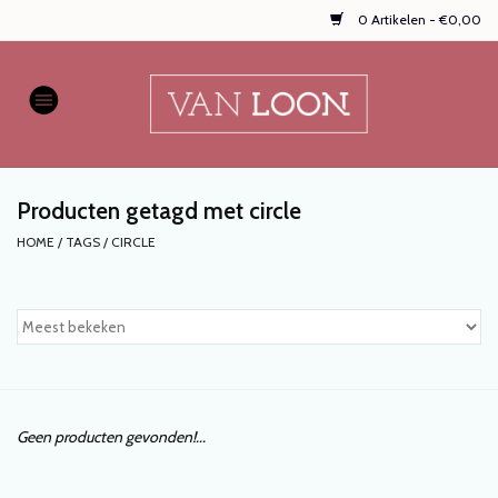
0 Artikelen - €0,00
Home
AUTOPARFUMS
Producten getagd met circle
NIEUW
HOME
/
TAGS
/
CIRCLE
Onze populaire
WASPARFUMS
HANDZEPEN, TEXTIELSPRAYS,
enz...
Geen producten gevonden!...
KOOPJES