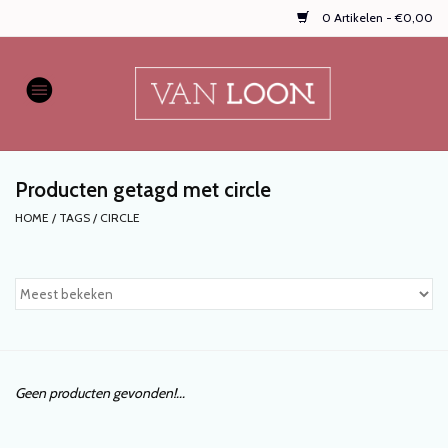
0 Artikelen - €0,00
Home
AUTOPARFUMS
Producten getagd met circle
NIEUW
HOME
/
TAGS
/
CIRCLE
Onze populaire
WASPARFUMS
HANDZEPEN, TEXTIELSPRAYS,
enz...
Geen producten gevonden!...
KOOPJES