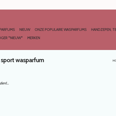
PARFUMS
NIEUW
ONZE POPULAIRE WASPARFUMS
HANDZEPEN, TE
GER *NIEUW*
MERKEN
y sport wasparfum
H
en!...