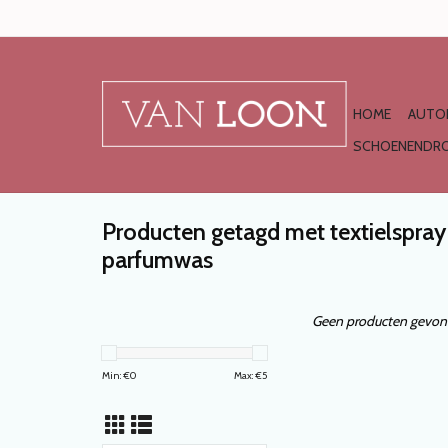
HOME
AUTO
SCHOENENDRO
Producten getagd met textielspra
parfumwas
Geen producten gevond
Min: €
0
Max: €
5