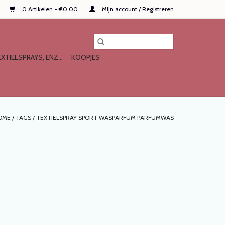
0 Artikelen - €0,00
Mijn account / Registreren
XTIELSPRAYS, ENZ...
KOOPJES
OME
/
TAGS
/
TEXTIELSPRAY SPORT WASPARFUM PARFUMWAS