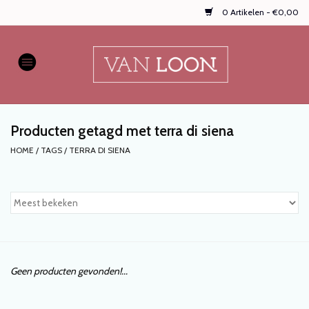
0 Artikelen - €0,00
Home
AUTOPARFUMS
Producten getagd met terra di siena
NIEUW
HOME
/
TAGS
/
TERRA DI SIENA
Onze populaire
WASPARFUMS
HANDZEPEN, TEXTIELSPRAYS,
enz...
Geen producten gevonden!...
KOOPJES