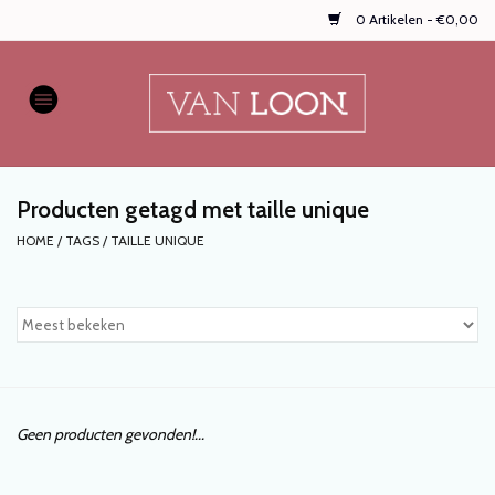
0 Artikelen - €0,00
Home
AUTOPARFUMS
Producten getagd met taille unique
NIEUW
HOME
/
TAGS
/
TAILLE UNIQUE
Onze populaire
WASPARFUMS
HANDZEPEN, TEXTIELSPRAYS,
enz...
Geen producten gevonden!...
KOOPJES