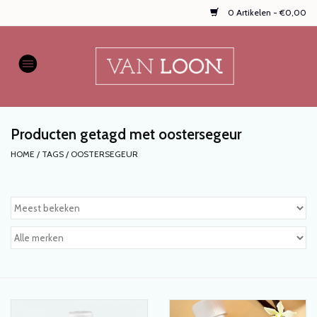
0 Artikelen - €0,00
Home
AUTOPARFUMS
Producten getagd met oostersegeur
NIEUW
HOME
/
TAGS
/
OOSTERSEGEUR
Onze populaire
WASPARFUMS
HANDZEPEN, TEXTIELSPRAYS,
enz...
KOOPJES