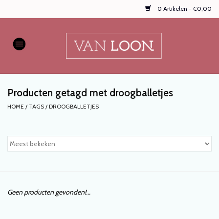
0 Artikelen - €0,00
Home
AUTOPARFUMS
Producten getagd met droogballetjes
NIEUW
HOME
/
TAGS
/
DROOGBALLETJES
Onze populaire
WASPARFUMS
HANDZEPEN, TEXTIELSPRAYS,
enz...
Geen producten gevonden!...
KOOPJES