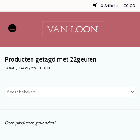
0 Artikelen - €0,00
Home
AUTOPARFUMS
Producten getagd met 22geuren
NIEUW
HOME
/
TAGS
/
22GEUREN
Onze populaire
WASPARFUMS
HANDZEPEN, TEXTIELSPRAYS,
enz...
Geen producten gevonden!...
KOOPJES