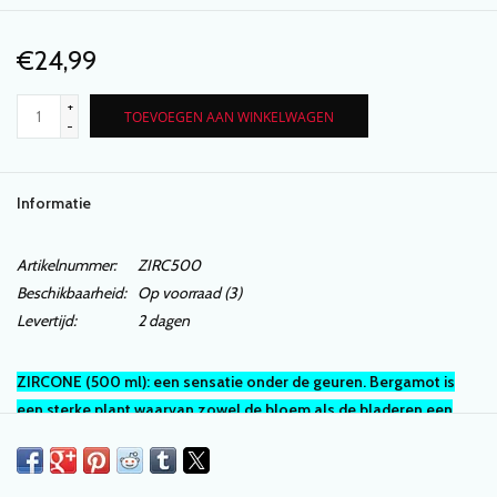
€24,99
+
TOEVOEGEN AAN WINKELWAGEN
-
Informatie
Artikelnummer:
ZIRC500
Beschikbaarheid:
Op voorraad
(3)
Levertijd:
2 dagen
ZIRCONE (500 ml): een sensatie onder de geuren. Bergamot is
een sterke plant waarvan zowel de bloem als de bladeren een
hemelse geur afgeven. De combintie van exotische passiebloem
en bergamot prikkelt de zintuigen om een aangename manier.
Met deze unieke gouden geur waan je je direct in warme