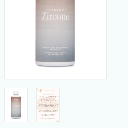
SCHOENENDROGER *nieuw*
Merken