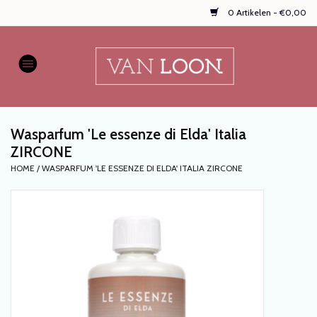
0 Artikelen - €0,00
Home
AUTOPARFUMS
Wasparfum 'Le essenze di Elda' Italia
NIEUW
ZIRCONE
HOME
/
WASPARFUM 'LE ESSENZE DI ELDA' ITALIA ZIRCONE
Onze populaire
WASPARFUMS
HANDZEPEN, TEXTIELSPRAYS,
enz...
KOOPJES