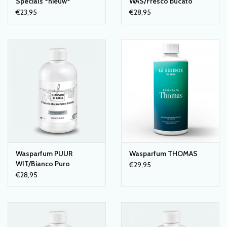
Specials *nieuw*
WAS/Fresco bucato
De intensiteit van het parfum is afhankelijk van de hoeveelheid
€23,95
€28,95
product die je gebruikt. We adviseren om te starten met een
dosering van 5 à 10 ml. Dit is de helft van een flesje uit het
proefpakket, een klein dopje van een 150 ml fles of een half dopje
van de 500 ml fles. Je kan dit verhogen of verlagen naar eigen
wens. Voor babykleding raden we aan om een kleinere hoeveelheid
te gebruiken, zodat de geur niet te intens wordt voor je baby'tje.
Wasparfum PUUR
Wasparfum THOMAS
WIT/Bianco Puro
€29,95
€28,95