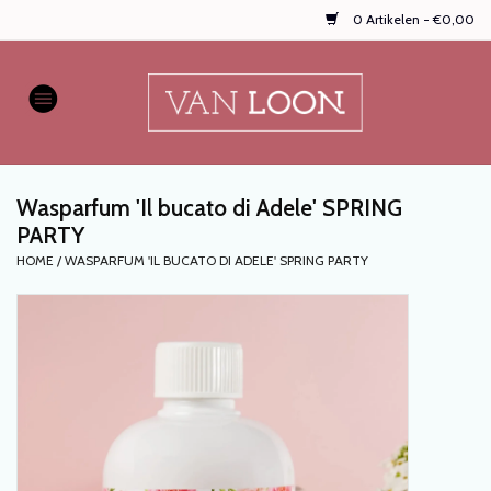
0 Artikelen - €0,00
Home
AUTOPARFUMS
Wasparfum 'Il bucato di Adele' SPRING
NIEUW
PARTY
HOME
/
WASPARFUM 'IL BUCATO DI ADELE' SPRING PARTY
Onze populaire
WASPARFUMS
HANDZEPEN, TEXTIELSPRAYS,
enz...
KOOPJES