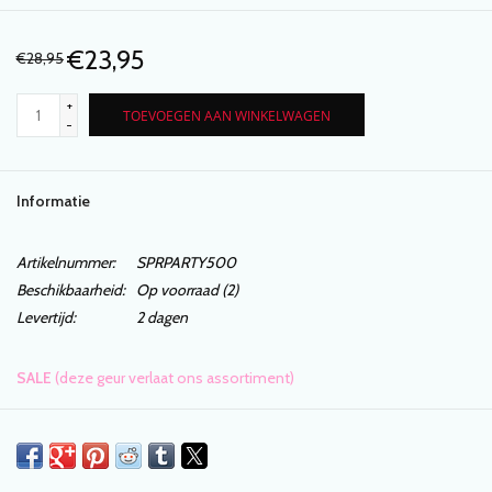
€23,95
€28,95
+
TOEVOEGEN AAN WINKELWAGEN
-
Informatie
Artikelnummer:
SPRPARTY500
Beschikbaarheid:
Op voorraad
(2)
Levertijd:
2 dagen
SALE
(deze geur verlaat ons assortiment)
De geur Spring Party uit de Spring Collection heeft een
muskusachtige noot met een hart van oranjebloesem en iris,
versterkt door citrus- en ambernoten.