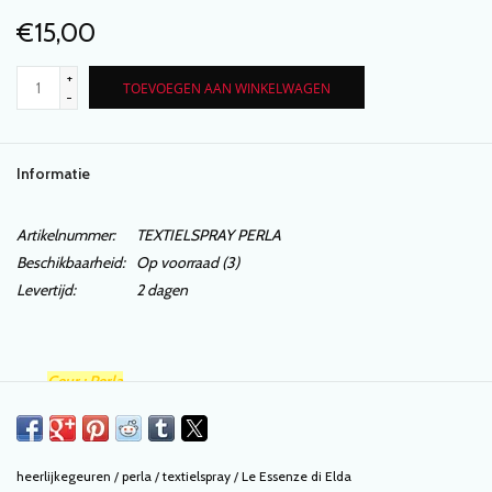
€15,00
+
TOEVOEGEN AAN WINKELWAGEN
-
Informatie
Artikelnummer:
TEXTIELSPRAY PERLA
Beschikbaarheid:
Op voorraad
(3)
Levertijd:
2 dagen
Geur : Perla
Geur: zacht, bloemig, lenteachtig
400 ml
heerlijkegeuren
/
perla
/
textielspray
/
Le Essenze di Elda