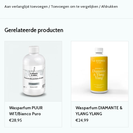
Aan verlanglijst toevoegen
/
Toevoegen om te vergelijken
/
Afdrukken
Een interieur/textielspray is een spray met een heerlijke
geur die je kunt gebruiken in huis. Gebruik het op je kleding,
gordijnen, kussens en plaids,....
Gerelateerde producten
Met deze handige spray laat je nare geurtjes verdwijnen
zoals geuren van huisdieren of van het koken. Ook op het
toilet erg handig.
De interieurspray kun je natuurlijk ook gebruiken in je
woonkamer, maar bijvoorbeeld ook in je kantoor of
Wasparfum PUUR
Wasparfum DIAMANTE &
slaapkamer. De spray gebruik je om je huis lekker fris te
WIT/Bianco Puro
YLANG YLANG
laten ruiken of ongewenste geurtjes te laten verdwijnen.
€28,95
€24,99
De textielsprays zijn verkrijgbaar in 3 dezelfde geuren als de
wasparfums en zijn dus goed te combineren. Een